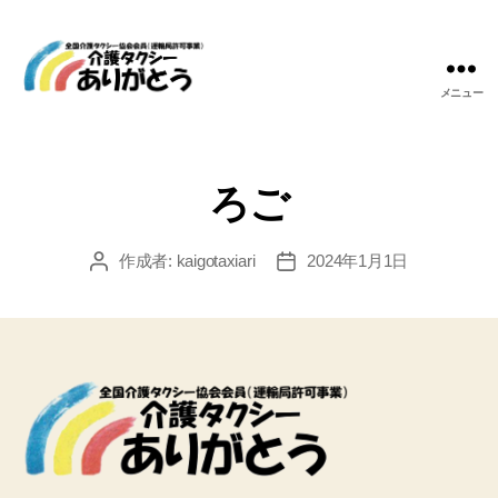
メニュー
介
護
タ
ク
ろご
シ
ー
あ
作成者:
kaigotaxiari
2024年1月1日
投
投
り
稿
稿
が
者
日
と
う